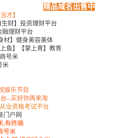
精品域名出售中
当当才】
俏生财】
投资理财平台
金融理财平台
身材】健身美容美体
上鱼】【掌上育】教育
商号米
号米
视娱乐节目
平台
--
买好你再来淘
从业资格考试平台
技门户网
米
,
有终端
商号米