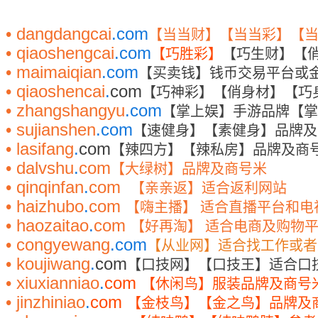
• dangdangcai
.com
【当当财】【当当彩】【
• qiaoshengcai
.com
【巧胜彩】
【巧生财】【
• maimaiqian
.com
【买卖钱】钱币交易平台或
• qiaoshencai
.
com
【巧神彩】【俏身材】【巧
• zhangshangyu
.com
【掌上娱】手游品牌【掌
• sujianshen
.com
【速健身】【素健身】品牌及
• lasifang
.
com
【辣四方】【辣私房】品牌及商
• dalvshu
.
com
【大绿树】品牌及商号米
• qinqinfan
.
com
【亲亲返】适合返利网站
• haizhubo
.
com
【嗨主播】
适合直播平台和电
• haozaitao
.
com
【好再淘】
适合电商及购物
• congyewang
.com
【从业网】适合找工作或者
• koujiwang
.
com
【口技网】【口技王】适合口
• xiuxianniao
.
com
【休闲鸟】服装品牌及商号
• jinzhiniao
.
com
【金枝鸟】【金之鸟】品牌及