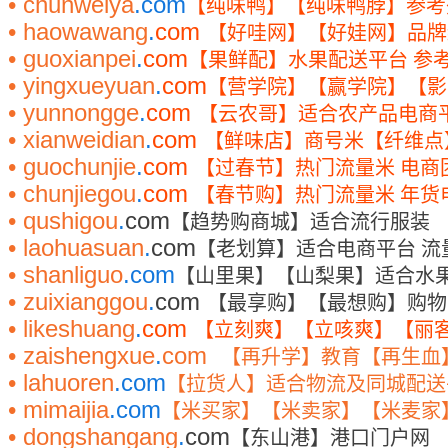
• chunweiya
.com
【纯味鸭】【纯味鸭脖】参考
• haowawang
.
com
【好哇网】【好娃网】品牌
• guoxianpei
.
com
【果鲜配】水果配送平台
参
• yingxueyuan
.
com
【营学院】【赢学院】【影
• yunnongge
.
com
【云农哥】适合农产品电商
• xianweidian
.
com
【鲜味店】商号米【纤维点
• guochunjie
.
com
【过春节】热门流量米
电商
• chunjiegou
.
com
【春节购】热门流量米
年货
• qushigou
.
com
【趋势购商城】适合流行服装
• laohuasuan
.
com
【老划算】适合电商平台
流
• shanliguo
.com
【山里果】【山梨果】适合水
• zuixianggou
.
com
【最享购】【最想购】购物
• likeshuang
.
com
【立刻爽】【立咳爽】【丽
• zaishengxue
.
com
【再升学】教育【再生血
• lahuoren
.com
【拉货人】适合物流及同城配送
• mimaijia
.com
【米买家】【米卖家】【米麦家
• dongshangang
.
com
【东山港】港口门户网