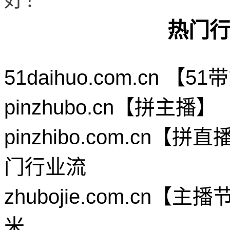
热门
51daihuo.com.cn 
pinzhubo.cn【拼主
pinzhibo.com.c
门行业流
zhubojie.com.c
米