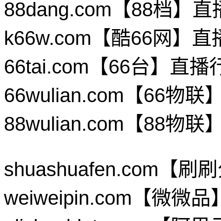
88dang.com【88档
k66w.com【酷66网
66tai.com【66台】
66wulian.com【6
88wulian.com【8
shuashuafen.co
weiweipin.com【