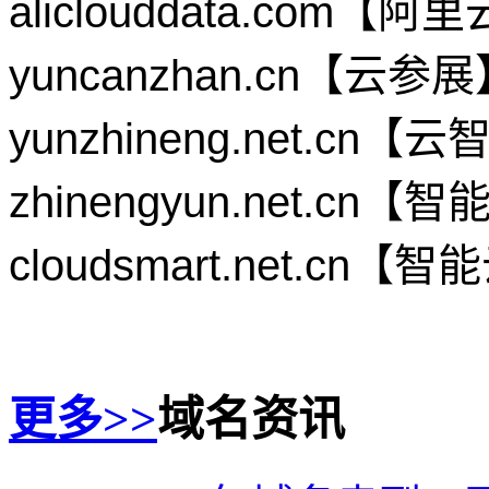
aliclouddata.co
yuncanzhan.cn【云
yunzhineng.net.
zhinengyun.net.c
cloudsmart.net.
更多>>
域名资讯