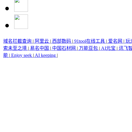
域名拦截查询
|
阿里云
|
西部数码
|
91tool在线工具
|
爱名网
|
玩
索未至之境
|
易名中国
|
中国石材网
|
万能豆包
|
AI元宝
|
讯飞
能
|
Enjoy seek
|
AI keeping
|