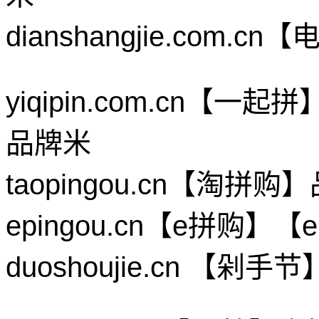
dianshangjie.co
yiqipin.com.cn
品牌米
taopingou.cn【淘
epingou.cn【e拼购
duoshoujie.cn 【