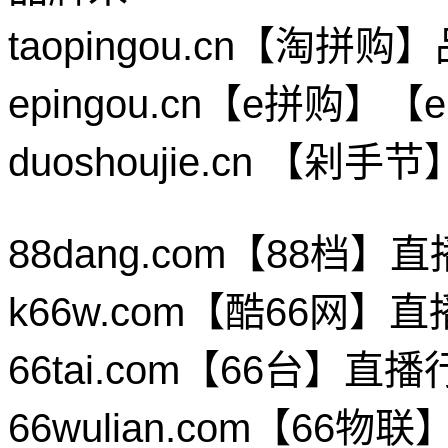
taopingou.cn【淘
epingou.cn【e拼购
duoshoujie.cn 【
88dang.com【88档
k66w.com【酷66网
66tai.com【66台】
66wulian.com【6