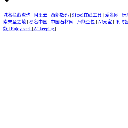
域名拦截查询
|
阿里云
|
西部数码
|
91tool在线工具
|
爱名网
|
玩
索未至之境
|
易名中国
|
中国石材网
|
万能豆包
|
AI元宝
|
讯飞
能
|
Enjoy seek
|
AI keeping
|