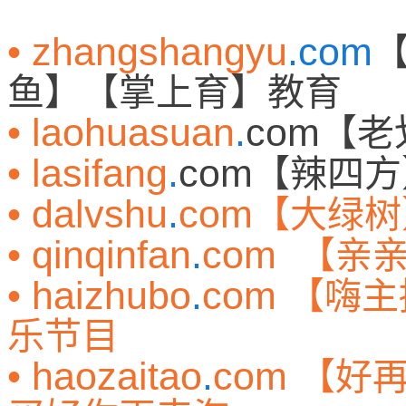
• zhangshangyu
.com
鱼】【掌上育】教育
• laohuasuan
.
com
【老
• lasifang
.
com
【辣四方
• dalvshu
.
com
【大绿树
• qinqinfan
.
com
【亲
• haizhubo
.
com
【嗨主
乐节目
• haozaitao
.
com
【好