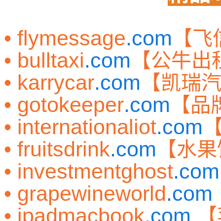
• flymessage
.com
【飞
• bulltaxi
.com
【公牛出
• karrycar
.com
【凯瑞
• gotokeeper
.com
【品
• internationaliot
.com
• fruitsdrink
.com
【水果
• investmentghost
.com
• grapewineworld
.com
• ipadmacbook
.com
【