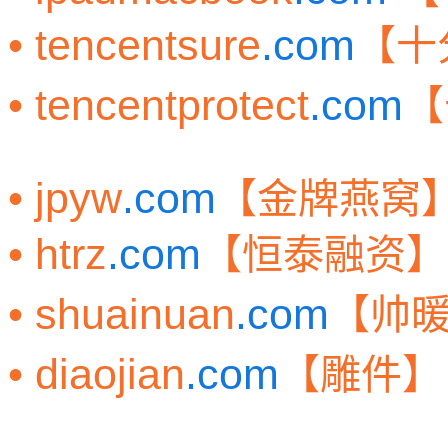
• tencentsure
.com
【十
• tencentprotect
.com
【
• jpyw
.com
【金牌燕窝
• htrz
.com
【恒泰融资】
• shuainuan
.com
【帅
• diaojian
.com
【雕件】