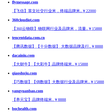
flymessage.com
【飞信】英文社交行业米，终端品牌米..
￥22000
360cloudiot.com
【360云物联】物联网行业及品牌米，流量..
￥15888
tencentdata.com.cn
【腾讯数据】【十分数据】 大数据品牌及行..
￥8888
dacainiu.com
【大财牛】【大彩牛】品牌终端米..
￥15888
qiaoshuju.com
【巧数据】【俏数据】大数据行业及品牌米..
￥15888
yangyuanbao.com
【养元宝】品牌终端米..
￥8888
bochealth.com