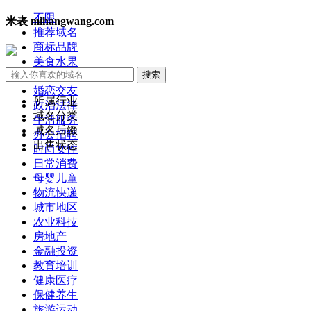
不限
米表 mihangwang.com
推荐域名
商标品牌
美食水果
汽车机械
婚恋交友
所属行业
政治法律
域名分类
生活服务
域名后缀
办公招聘
出售状态
时尚女性
日常消费
母婴儿童
物流快递
城市地区
农业科技
房地产
金融投资
教育培训
健康医疗
保健养生
旅游运动