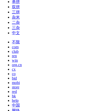
单拼
双拼
三拼
杂米
二杂
三杂
中文
不限
com
club
ren
win
org.cn
cx
co
bid
mobi
store
red
hk
help
中国
网络