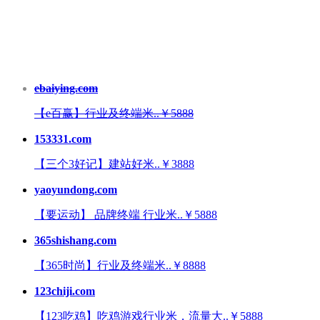
ebaiying.com
【e百赢】行业及终端米..
￥5888
153331.com
【三个3好记】建站好米..
￥3888
yaoyundong.com
【要运动】 品牌终端 行业米..
￥5888
365shishang.com
【365时尚】行业及终端米..
￥8888
123chiji.com
【123吃鸡】吃鸡游戏行业米，流量大..
￥5888