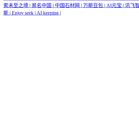
索未至之境
|
易名中国
|
中国石材网
|
万能豆包
|
AI元宝
|
讯飞
能
|
Enjoy seek
|
AI keeping
|