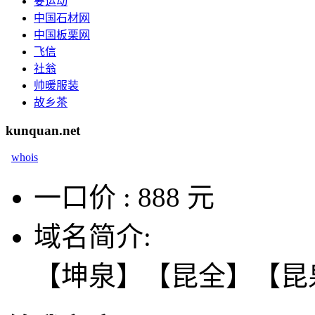
要运动
中国石材网
中国板栗网
飞信
社翁
帅暖服装
故乡茶
kunquan.net
whois
一口价 :
888 元
域名简介:
【坤泉】【昆全】【昆