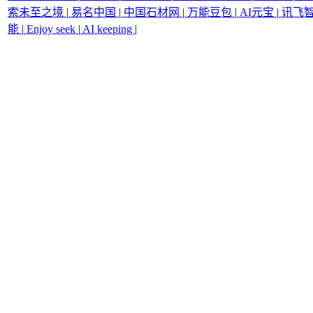
索未至之境
|
易名中国
|
中国石材网
|
万能豆包
|
AI元宝
|
讯飞
能
|
Enjoy seek
|
AI keeping
|